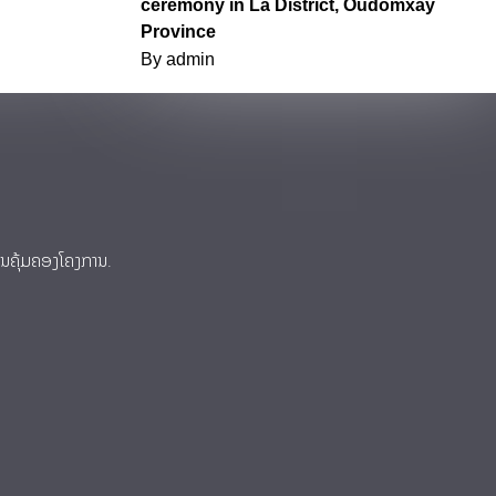
ceremony in La District, Oudomxay
Province
By
admin
ການຄຸ້ມຄອງໂຄງການ.