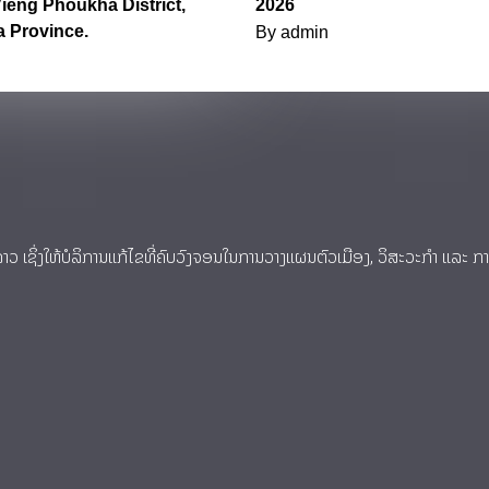
ieng Phoukha District,
2026
 Province.
By
admin
 ລາວ ເຊິ່ງໃຫ້ບໍລິການແກ້ໄຂທີ່ຄົບວົງຈອນໃນການວາງແຜນຕົວເມືອງ, ວິສະວະກໍາ ແລະ 