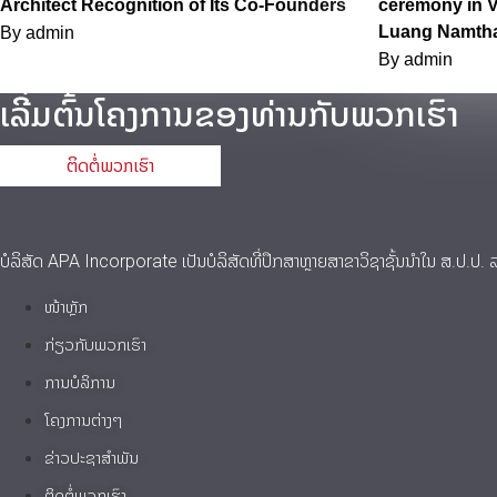
Architect Recognition of Its Co-Founders
ceremony in V
Luang Namtha
By
admin
By
admin
ເລີ່ມຕົ້ນໂຄງການຂອງທ່ານກັບພວກເຮົາ
ຕິດຕໍ່ພວກເຮົາ
ບໍລິສັດ APA Incorporate ເປັນບໍລິສັດທີ່ປຶກສາຫຼາຍສາຂາວິຊາຊັ້ນນໍາໃນ ສ.ປ.ປ.
ໜ້າຫຼັກ
ກ່ຽວກັບພວກເຮົາ
ການບໍລິການ
ໂຄງການຕ່າງໆ
ຂ່າວປະຊາສຳພັນ
ຕິດຕໍ່ພວກເຮົາ