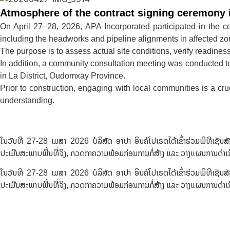
Atmosphere of the contract signing ceremony 
On April 27–28, 2026, APA Incorporated participated in the con
including the headworks and pipeline alignments in affected zo
The purpose is to assess actual site conditions, verify readine
In addition, a community consultation meeting was conducted to 
in La District, Oudomxay Province.
Prior to construction, engaging with local communities is a cru
understanding.
ໃນວັນທີ 27-28 ເມສາ 2026 ບໍລິສັດ ອາປາ ອິນຄໍໂປເຣດໄດ້ເຂົ້າຮ່ວມພິທີເຊັນ
ປະເມີນສະພາບພື້ນທີ່ຈິງ, ກວດກາຄວາມພ້ອມກ່ອນການກໍ່ສ້າງ ແລະ ວາງແຜນການດຳເ
ໃນວັນທີ 27-28 ເມສາ 2026 ບໍລິສັດ ອາປາ ອິນຄໍໂປເຣດໄດ້ເຂົ້າຮ່ວມພິທີເຊັນ
ປະເມີນສະພາບພື້ນທີ່ຈິງ, ກວດກາຄວາມພ້ອມກ່ອນການກໍ່ສ້າງ ແລະ ວາງແຜນການດຳເ