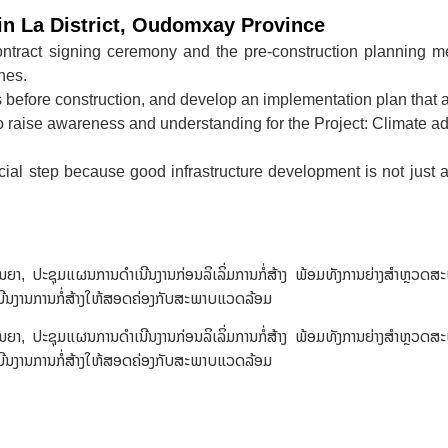
in La District, Oudomxay Province
tract signing ceremony and the pre-construction planning meeti
nes.
ss before construction, and develop an implementation plan that 
raise awareness and understanding for the Project: Climate adap
cial step because good infrastructure development is not just a
ສັນຍາ, ປະຊຸມແຜນການດຳເນີນງານກ່ອນລິເລິ່ມການກໍ່ສ້າງ ພ້ອມທັງການຍ່າງສຳຫຼ
ນີນງານການກໍ່ສ້າງໃຫ້ສອດຄ່ອງກັບສະພາບແວດລ້ອມ
ສັນຍາ, ປະຊຸມແຜນການດຳເນີນງານກ່ອນລິເລິ່ມການກໍ່ສ້າງ ພ້ອມທັງການຍ່າງສຳຫຼ
ນີນງານການກໍ່ສ້າງໃຫ້ສອດຄ່ອງກັບສະພາບແວດລ້ອມ