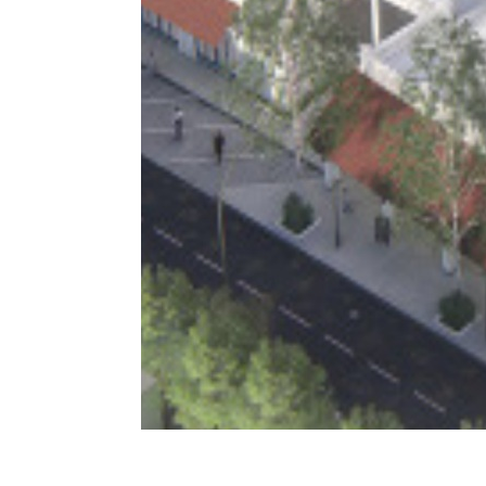
ໂຄງ
ສິ່ງ
ສິ່ງອຳນວຍ
ຕົວ
ສ້າງ
ແວດ
ຄວາມສະດວກ
ເມືອງ
ອິນຟຣາ
ລ້ອມ
ທາງສັງຄົມ