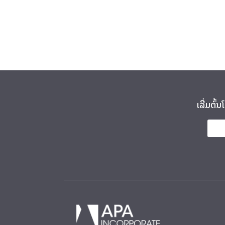
ເລີ່ມຕົ