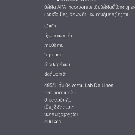
ບໍລິສັດ APA Incorporate ເປັນບໍລິສັດທີ່ປຶກສາຫຼາຍສາ
ແຜນຕົວເມືອງ, ວິສະວະກໍາ ແລະ ການຄຸ້ມຄອງໂຄງການ.
ໜ້າຫຼັກ
ກ່ຽວກັບພວກເຮົາ
ການບໍລິການ
ໂຄງການຕ່າງໆ
ຂ່າວປະຊາສຳພັນ
ຕິດຕໍ່ພວກເຮົາ
495/1. ຊັ້ນ 04 ອາຄານ Lab De Lines
ຖະໜົນດອນນົກຂຸ້ມ
ບ້ານດອນນົກຂຸ້ມ
ເມືອງສີສັດຕະນາກ
ນະຄອນຫຼວງວຽງຈັນ
ສປປ ລາວ