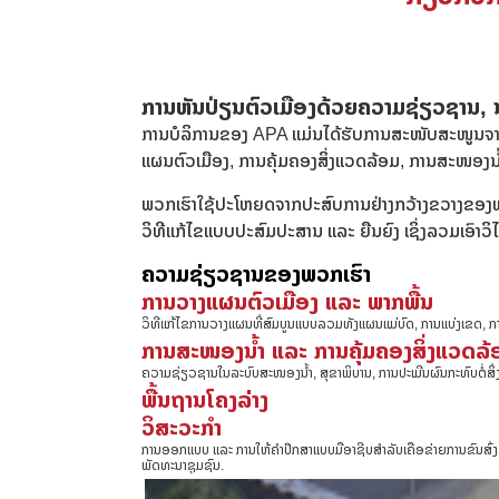
ການຫັນປ່ຽນຕົວເມືອງດ້ວຍຄວາມຊ່ຽວຊານ, ນ
ການບໍລິການຂອງ APA ແມ່ນໄດ້ຮັບການສະໜັບສະໜູນຈາ
ແຜນຕົວເມືອງ, ການຄຸ້ມຄອງສິ່ງແວດລ້ອມ, ການສະໜອງນໍ້
ພວກເຮົາໃຊ້ປະໂຫຍດຈາກປະສົບການຢ່າງກວ້າງຂວາງຂອງພ
ວິທີແກ້ໄຂແບບປະສົມປະສານ ແລະ ຍືນຍົງ ເຊິ່ງລວມເອົາວິໄສ
ຄວາມຊ່ຽວຊານຂອງພວກເຮົາ
ການວາງແຜນຕົວເມືອງ ແລະ ພາກພື້ນ
ວິທີແກ້ໄຂການວາງແຜນທີ່ສົມບູນແບບລວມທັງແຜນແມ່ບົດ, ການແບ່ງເຂດ, ກ
ການສະໜອງນ້ຳ ແລະ ການຄຸ້ມຄອງສິ່ງແວດລ້
ຄວາມຊ່ຽວຊານໃນລະບົບສະໜອງນ້ຳ, ສຸຂາພິບານ, ການປະເມີນຜົນກະທົບຕໍ່ສິ່
ພື້ນຖານໂຄງລ່າງ
ວິສະວະກຳ
ການອອກແບບ ແລະ ການໃຫ້ຄຳປຶກສາແບບມືອາຊີບສຳລັບເຄືອຂ່າຍການຂົນສົ
ພັດທະນາຊຸມຊົນ.