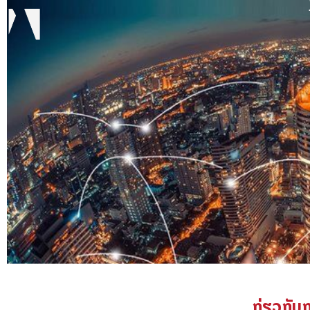
ກ່ຽວກັບ